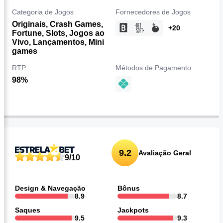
Categoria de Jogos
Fornecedores de Jogos
Originais, Crash Games,
+20
Fortune, Slots, Jogos ao
Vivo, Lançamentos, Mini
games
RTP
Métodos de Pagamento
98%
Avaliação geral eSports
9.2
Avaliação Geral
9/10
Design & Navegação
Bônus
8.9
8.7
Saques
Jackpots
9.5
9.3