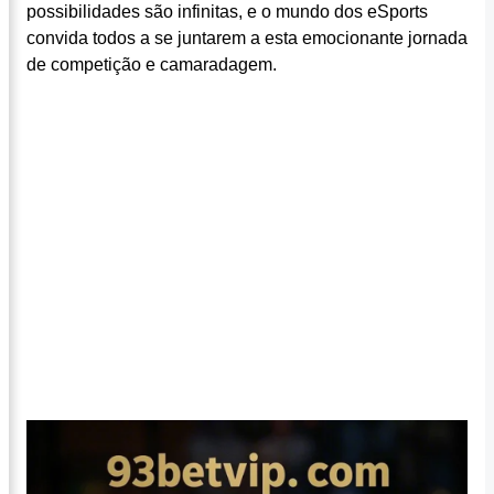
possibilidades são infinitas, e o mundo dos eSports
convida todos a se juntarem a esta emocionante jornada
de competição e camaradagem.