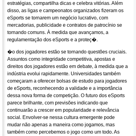
estratégias, compartilha dicas e celebra vitórias. Além
disso, as ligas e campeonatos organizados fizeram os
eSports se tornarem um negócio lucrativo, com
mercadorias, publicidade e contratos de patrocínio se
tornando comuns. À medida que avançamos, a
regulamentação dos eSports e a proteç�.
�o dos jogadores estão se tornando questões cruciais.
Assuntos como integridade competitiva, apostas e
direitos dos jogadores estão em debate, à medida que a
indústria evolui rapidamente. Universidades também
começaram a oferecer bolsas de estudo para jogadores
de eSports, reconhecendo a validade e a importância
dessa nova forma de competição. O futuro dos eSports
parece brilhante, com previsões indicando que
continuarão a crescer em popularidade e relevância
social. Envolver-se nessa cultura emergente pode
mudar não apenas a maneira como jogamos, mas
também como percebemos o jogo como um todo. As