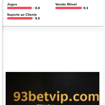
Jogos
Versão Móvel
8.8
9.3
Suporte ao Cliente
9.0
Informações básicas sobre Estrela Bet cassino