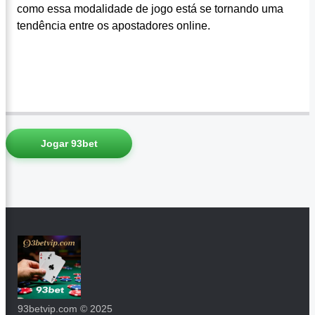
como essa modalidade de jogo está se tornando uma
tendência entre os apostadores online.
Jogar 93bet
93betvip.com © 2025